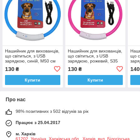
Нашийник для вихованців,
Нашийник для вихованців,
Наши
що світиться, з USB
що світиться, з USB
що с
зарядкою, синій, M50 см
зарядкою, рожевий, S35
заря
см
см
130
130
140
₴
₴
Купити
Купити
Про нас
98% позитивних з 502 відгуків за рік
Працює з 25.04.2017
м. Харків
61202, Україна, Харківська обл., Харків, вул. Білогірська,