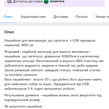
Доступна доставка
Опис
Характеристики
Доставка
Оплата
Умови п
Опис
Нашийник для вихованців, що світиться, з USB зарядкою,
червоний, M50 см
Яскравий і надійний аксесуар для вашого вихованця -
нашийник, що світиться, довжиною 50M50см в насиченому
червоному кольорі. Виготовлений із міцного ABS-пластику, він
забезпечить видимість тварини в темний час доби завдяки
трьом режимам світіння: швидкий спалах, повільний спалах
та постійне свічення.
Вага нашийника - всього 50 г, що робить його зручним навіть
для невеликих собак та кішок. Заряджається від USB,
забезпечуючи 5-6 годин автономної роботи.
Регульована довжина - нашийник можна легко вкоротити під
індивідуальний розмір:
Як укоротити нашийник: