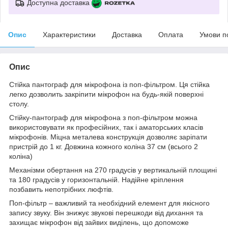
Доступна доставка
Опис
Характеристики
Доставка
Оплата
Умови п
Опис
Стійка пантограф для мікрофона із поп-фільтром. Ця стійка
легко дозволить закріпити мікрофон на будь-якій поверхні
столу.
Стійку-пантограф для мікрофона з поп-фільтром можна
використовувати як професійних, так і аматорських класів
мікрофонів. Міцна металева конструкція дозволяє заріпати
пристрій до 1 кг. Довжина кожного коліна 37 см (всього 2
коліна)
Механізми обертання на 270 градусів у вертикальній площині
та 180 градусів у горизонтальній. Надійне кріплення
позбавить непотрібних люфтів.
Поп-фільтр – важливий та необхідний елемент для якісного
запису звуку. Він знижує звукові перешкоди від дихання та
захищає мікрофон від зайвих виділень, що допоможе