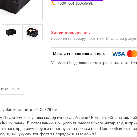
+380 (63) 160-69-91
повернення товару протягом 14 днів
за раху
У компанії підключені електронні платежі. Те
теристики
р у багажник авто 52×38×26 см
у багажнику зі зручним складним органайзером! Компактний, але місткий 
та інших речей. Виготовлений із міцного та зносостійкого матеріалу, вит
яти простір, а зручні ручки полегшують перенесення. При необхідності о
одіїв, які цінують комфорт та порядок в автомобілі!