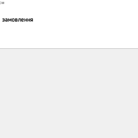
см
я замовлення