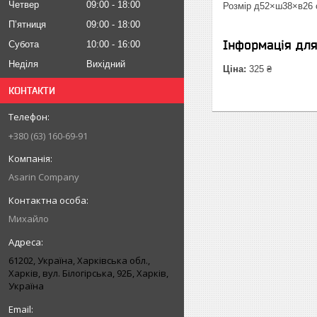
Четвер
09:00
18:00
Розмір д52×ш38×в26 
Пʼятниця
09:00
18:00
Інформація дл
Субота
10:00
16:00
Неділя
Вихідний
Ціна:
325 ₴
КОНТАКТИ
+380 (63) 160-69-91
Asarin Company
Михайло
61202, Україна, Харківська обл.,
Харків, вул. Білогірська, 92Б, Харків,
Україна