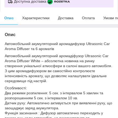
Доступна доставка
Опис
Характеристики
Доставка
Оплата
Умови п
Опис
Автомобільний акумуляторний аромадифузор Ultrasonic Car
Aroma Diffuser та 6 ароматів
Автомобільний акумуляторний аромадіфузор Ultrasonic Car
Aroma Diffuser White – абсолютна новинка на ринку
створення унікальної атмосфери в салоні вашого автомобіля.
З цим аромадифузором ви самостійно контролюєте
інтенсивність аромату, що дозволяє налаштувати ідеальне
середовище під настрій.
Особливості:
Два режими розпилення: 5 сек. з інтервалом 5 хвилин та
розпорошенням 5 сек. з інтервалом 10 хв.
Датчик руху: Автоматично активується при виявленні руху, що
заощаджує заряд акумулятора.
Функція засинання : Дифузор автоматично переходить у
режим сну, коли автомобіль не використовується.