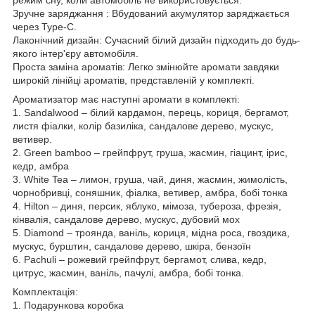
Зручне заряджання : Вбудований акумулятор заряджається
через Type-C.
Лаконічний дизайн: Сучасний білий дизайн підходить до будь-
якого інтер'єру автомобіля.
Проста заміна ароматів: Легко змінюйте аромати завдяки
широкій лінійці ароматів, представленій у комплекті.
Ароматизатор має наступні аромати в комплекті:
1. Sandalwood – білий кардамон, перець, кориця, бергамот,
листя фіалки, колір базиліка, сандалове дерево, мускус,
ветивер.
2. Green bamboo – грейпфрут, груша, жасмин, гіацинт, ірис,
кедр, амбра
3. White Tea – лимон, груша, чай, диня, жасмин, жимолість,
чорнобривці, соняшник, фіалка, ветивер, амбра, бобі тонка
4. Hilton – диня, персик, яблуко, мімоза, тубероза, фрезія,
кінвалія, сандалове дерево, мускус, дубовий мох
5. Diamond – троянда, ваніль, кориця, мідна роса, гвоздика,
мускус, бурштин, сандалове дерево, шкіра, бензоїн
6. Pachuli – рожевий грейпфрут, бергамот, слива, кедр,
цитрус, жасмин, ваніль, пачулі, амбра, бобі тонка.
Комплектація:
1. Подарункова коробка