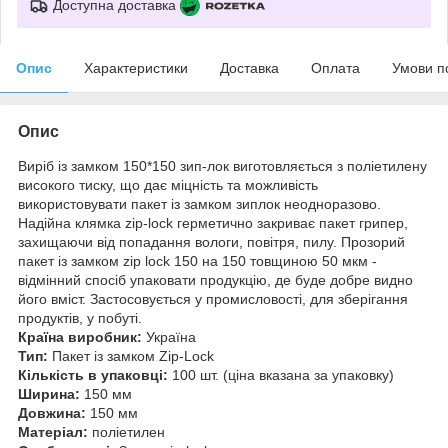
Доступна доставка
Опис
Характеристики
Доставка
Оплата
Умови п
Опис
Виріб із замком 150*150 зип-лок виготовляється з поліетилену
високого тиску, що дає міцність та можливість
використовувати пакет із замком зиплок неодноразово.
Надійна клямка zip-lock герметично закриває пакет грипер,
захищаючи від попадання вологи, повітря, пилу. Прозорий
пакет із замком zip lock 150 на 150 товщиною 50 мкм -
відмінний спосіб упаковати продукцію, де буде добре видно
його вміст. Застосовується у промисловості, для зберігання
продуктів, у побуті.
Країна виробник:
Україна
Тип:
Пакет із замком Zip-Lock
Кількість в упаковці:
100 шт. (ціна вказана за упаковку)
Ширина:
150 мм
Довжина:
150 мм
Матеріал:
поліетилен