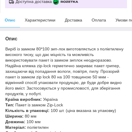
Доступна доставка
Опис
Характеристики
Доставка
Оплата
Умови п
Опис
Виріб із замком 80*100 зип-лок виготовляється з поліетилену
високого тиску, що дає міцність та можливість
використовувати пакет із замком зиплок неодноразово.
Надійна клямка zip-lock герметично закриває пакет грипер,
захищаючи від попадання вологи, повітря, пилу. Прозорий
пакет із замком zip lock 80 на 100 товщиною 50 мкм -
відмінний спосіб упаковати продукцію, де буде добре видно
його вміст. Застосовується у промисловості, для зберігання
продуктів, у побуті.
Країна виробник:
Україна
Тип:
Пакет із замком Zip-Lock
Кількість в упаковці:
100 шт. (ціна вказана за упаковку)
Ширина:
80 мм
Довжина:
100 мм
Матеріал:
поліетилен