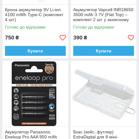
Крона акумулятор 9V Li-ion
Акумулятор Vapcell INR18650
4100 mWh Type-C (комплект
3500 mAh 3.7V (Flat Top) –
4 шт.)
комплект 2 шт. у захисному
чохлі
Готово до відправки
Готово до відправки
750
390
₴
₴
Купити
Купити
Акумулятор Panasonic
Бокс (кейс, футляр)
Eneloop Pro AAA 950 mAh
ExtraDigital для 8 міні-