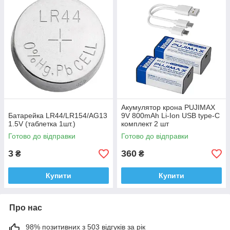
Акумулятор крона PUJIMAX
Батарейка LR44/LR154/AG13
9V 800mAh Li-Ion USB type-C
1.5V (таблетка 1шт.)
комплект 2 шт
Готово до відправки
Готово до відправки
3
360
₴
₴
Купити
Купити
Про нас
98% позитивних з 503 відгуків за рік